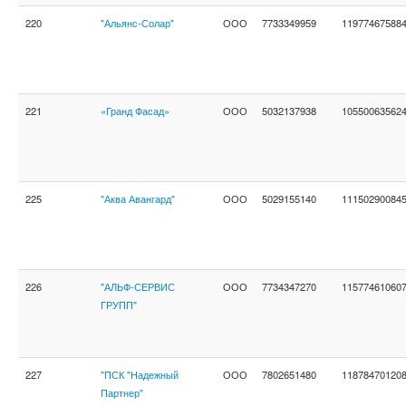
220
"Альянс-Солар"
ООО
7733349959
11977467588
221
«Гранд Фасад»
ООО
5032137938
10550063562
225
"Аква Авангард"
ООО
5029155140
11150290084
226
"АЛЬФ-СЕРВИС
ООО
7734347270
11577461060
ГРУПП"
227
"ПСК "Надежный
ООО
7802651480
11878470120
Партнер"