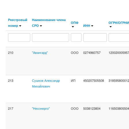
Реестровый
Наименование члена
ОПФ
ОГРН/ОГРН
номер
СРО
ИНН
210
"Авангард"
ООО
0274960757
12002000595
213
Сушков Александр
ИП
450207505508
31859580001
Михайлович
217
"Неоэнерго"
ООО
5038123804
11650380550