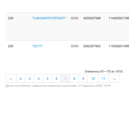
229
"СИБЭНЕРГОПРОЕКТ"
ООО
4205297568
11442050178
230
"ЭСГП"
ООО
5262327820
11552620158
Элементы 61—70 из 1510.
←
2
3
4
5
6
7
8
9
10
11
→
Дата последнего изменения сведений в реестре: 07 августа 2026 19:44