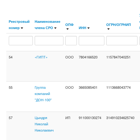
Реестровый
Наименование
ОПФ
ОГРН/ОГРНИП
номер
члена СРО
ИНН
54
«ГИПТ»
ООО
7804166520
1157847040251
55
Группа
ООО
3665085401
1113668043774
компаний
"ДОН-100"
57
Цындря
ИП
911000130274
314910234625740
Николай
Николаевич