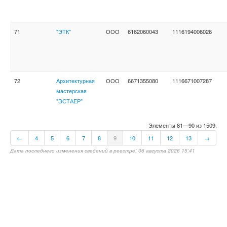
71
"ЭТК"
ООО
6162060043
1116194006026
72
Архитектурная
ООО
6671355080
1116671007287
мастерская
"ЭСТАЕР"
Элементы 81—90 из 1509.
←
4
5
6
7
8
9
10
11
12
13
→
Дата последнего изменения сведений в реестре: 06 августа 2026 15:41