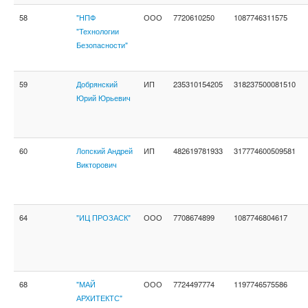
58
"НПФ
ООО
7720610250
1087746311575
"Технологии
Безопасности"
59
Добрянский
ИП
235310154205
318237500081510
Юрий Юрьевич
60
Лопский Андрей
ИП
482619781933
317774600509581
Викторович
64
"ИЦ ПРОЗАСК"
ООО
7708674899
1087746804617
68
"МАЙ
ООО
7724497774
1197746575586
АРХИТЕКТС"