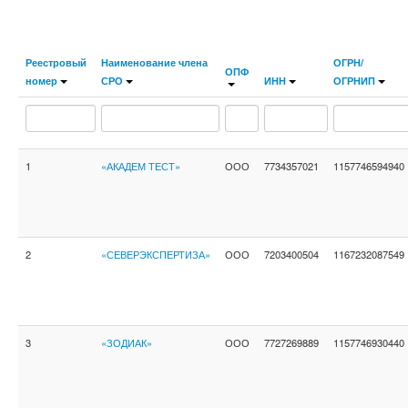
Реестровый
Наименование члена
ОГРН/
ОПФ
номер
СРО
ИНН
ОГРНИП
1
«АКАДЕМ ТЕСТ»
ООО
7734357021
1157746594940
2
«СЕВЕРЭКСПЕРТИЗА»
ООО
7203400504
1167232087549
3
«ЗОДИАК»
ООО
7727269889
1157746930440