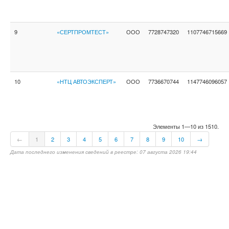
9
«СЕРТПРОМТЕСТ»
ООО
7728747320
1107746715669
10
«НТЦ АВТОЭКСПЕРТ»
ООО
7736670744
1147746096057
Элементы 1—10 из 1510.
←
1
2
3
4
5
6
7
8
9
10
→
Дата последнего изменения сведений в реестре: 07 августа 2026 19:44