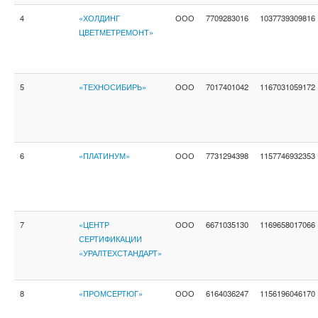
4
«ХОЛДИНГ
ООО
7709283016
1037739309816
ЦВЕТМЕТРЕМОНТ»
5
«ТЕХНОСИБИРЬ»
ООО
7017401042
1167031059172
6
«ПЛАТИНУМ»
ООО
7731294398
1157746932353
7
«ЦЕНТР
ООО
6671035130
1169658017066
СЕРТИФИКАЦИИ
«УРАЛТЕХСТАНДАРТ»
8
«ПРОМСЕРТЮГ»
ООО
6164036247
1156196046170