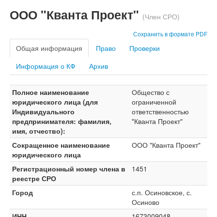
ООО "Кванта Проект"
(Член СРО)
Сохранить в формате PDF
Общая информация
Право
Проверки
Информация о КФ
Архив
Полное наименование
Общество с
юридического лица (для
ограниченной
Индивидуального
ответственностью
предпринимателя: фамилия,
"Кванта Проект"
имя, отчество):
Сокращенное наименование
ООО "Кванта Проект"
юридического лица
Регистрационный номер члена в
1451
реестре СРО
Город
с.п. Осиновское, с.
Осиново
ИНН
1673009048