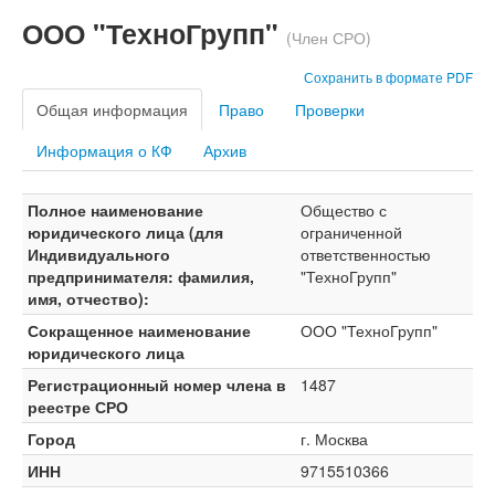
ООО "ТехноГрупп"
(Член СРО)
Сохранить в формате PDF
Общая информация
Право
Проверки
Информация о КФ
Архив
Полное наименование
Общество с
юридического лица (для
ограниченной
Индивидуального
ответственностью
предпринимателя: фамилия,
"ТехноГрупп"
имя, отчество):
Сокращенное наименование
ООО "ТехноГрупп"
юридического лица
Регистрационный номер члена в
1487
реестре СРО
Город
г. Москва
ИНН
9715510366